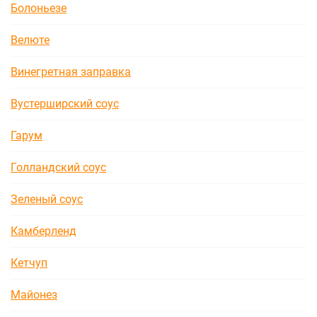
Болоньезе
Велюте
Винегретная заправка
Вустерширский соус
Гарум
Голландский соус
Зеленый соус
Камберленд
Кетчуп
Майонез