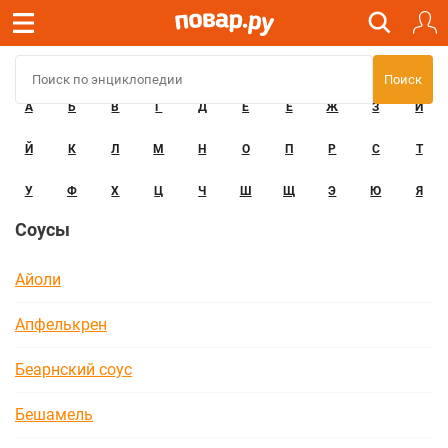
А
Б
В
Г
Д
Е
Ё
Ж
З
И
Й
К
Л
М
Н
О
П
Р
С
Т
У
Ф
Х
Ц
Ч
Ш
Щ
Э
Ю
Я
Соусы
Айоли
Апфелькрен
Беарнский соус
Бешамель