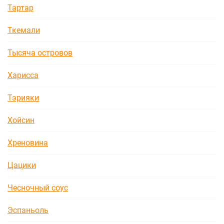
Тартар
Ткемали
Тысяча островов
Харисса
Тэрияки
Хойсин
Хреновина
Цацики
Чесночный соус
Эспаньоль