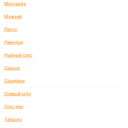
Мостарда
Муждей
Песто
Ремулад
Рыбный соус
Сальса
Сацебели
Соевый соус
Соус-дип
Табаско