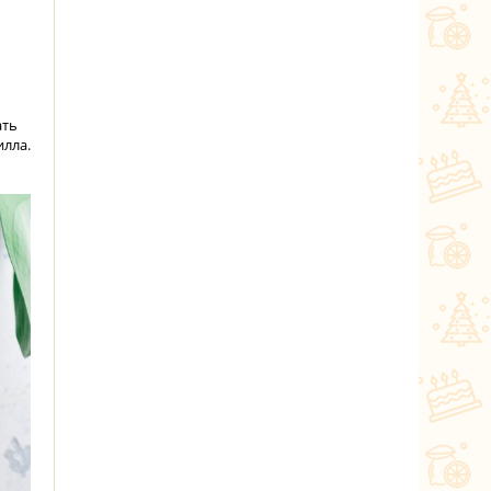
ать
илла.