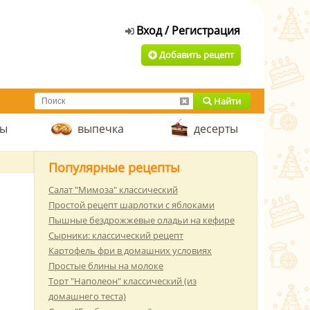
Добавить рецепт
Найти
пы
выпечка
десерты
Популярные рецепты
Салат "Мимоза" классический
Простой рецепт шарлотки с яблоками
Пышные бездрожжевые оладьи на кефире
Сырники: классический рецепт
Картофель фри в домашних условиях
Простые блины на молоке
Торт "Наполеон" классический (из
домашнего теста)