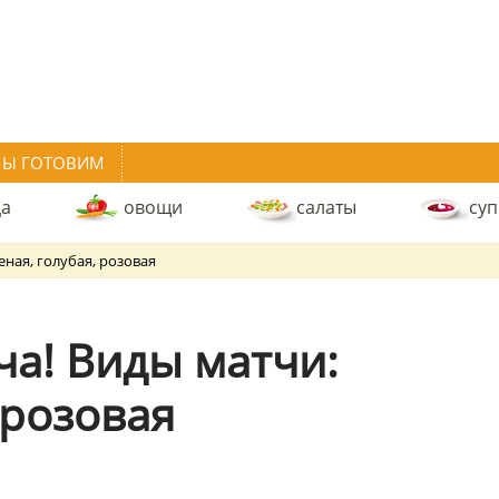
Ы ГОТОВИМ
ца
овощи
салаты
су
еная, голубая, розовая
ча! Виды матчи:
 розовая