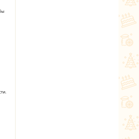
бы
ти.