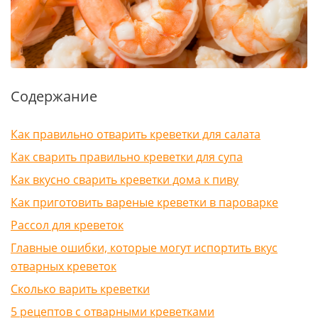
Содержание
Как правильно отварить креветки для салата
Как сварить правильно креветки для супа
Как вкусно сварить креветки дома к пиву
Как приготовить вареные креветки в пароварке
Рассол для креветок
Главные ошибки, которые могут испортить вкус
отварных креветок
Сколько варить креветки
5 рецептов с отварными креветками