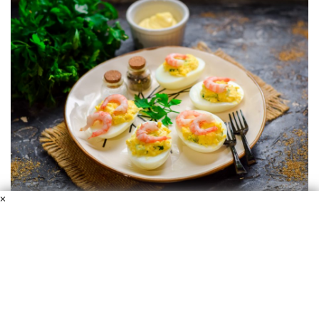
×
Простая в приготовлении, но весьма оригинальная
закуска.
Ингредиенты:
Яйцо куриное – 4 шт.;
Креветки – 250 грамм;