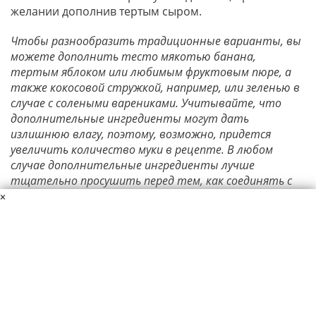
желании дополнив тертым сыром.
Чтобы разнообразить традиционные варианты, вы
можете дополнить тесто мякотью банана,
тертым яблоком или любимым фруктовым пюре, а
также кокосовой стружкой, например, или зеленью в
случае с солеными варениками. Учитывайте, что
дополнительные ингредиенты могут дать
излишнюю влагу, поэтому, возможно, придется
увеличить количество муки в рецепте. В любом
случае дополнительные ингредиенты лучше
тщательно просушить перед тем, как соединять с
творогом.
×
Специи – еще один вариант для разнообразия. Кроме
ванили в сладкие вареники можно добавить щепотку
корицы или цедру цитрусовых. К несладким
вареникам подойдет черный перец, куркума, паприка,
мускатный орех, сушеные травы. Но добавляйте
совсем немного, чтобы не перебить основной вкус, а