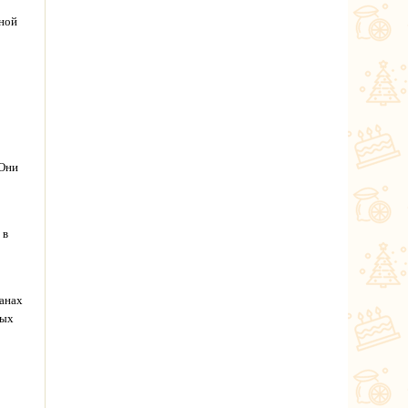
ной
 Они
 в
ранах
ных