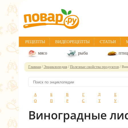
РЕЦЕПТЫ
ВИДЕОРЕЦЕПТЫ
СТАТЬИ
мясо
рыба
пти
Главная
/
Энциклопедия
/
Полезные свойства продуктов
/ Вин
А
Б
В
Г
Д
Е
О
П
Р
С
Т
У
Виноградные ли