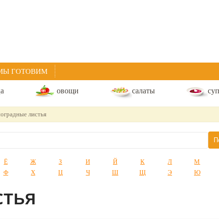
МЫ ГОТОВИМ
ца
овощи
салаты
су
оградные листья
Ё
Ж
З
И
Й
К
Л
М
Ф
Х
Ц
Ч
Ш
Щ
Э
Ю
стья