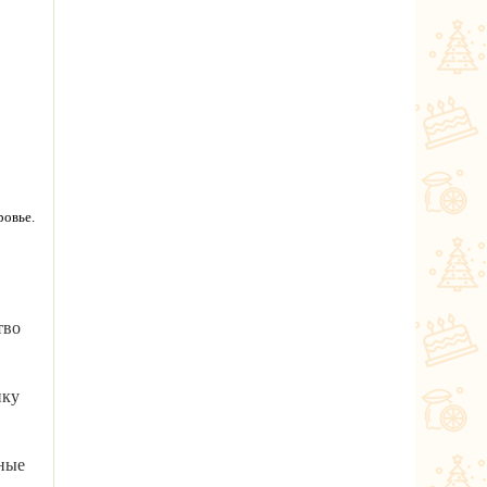
ровье.
тво
ику
дные