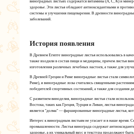
виноградных листьях содержатся витамины (A, C, K) и минер
здоровье. Эти листья обладают антиоксидантными и противо
системы и улучшения пищеварения. В древности виноградные
заболеваний.
История появления
В Древнем Египте виноградные листья использовались в каче
также входили в состав пищи и медицины, причем листья вино
изготовления различных лечебных настоев, а также для улу
В Древней Греции и Риме виноградные листья стали символо
Риме), и виноградные лозы считались священными растениями
победителей спортивных состязаний, а также для создания д
С развитием виноделия, виноградные листья стали использова
Востока, таких как Греция, Турция и Ливан, листья виногра
является "долма" — фаршированные виноградные листья, кот
Интерес к виноградным листьям не угасает и в наше время. С
промышленности. Листья винограда содержат антиоксиданты
здоровье, а их уникальный вкус и текстура продолжают быт