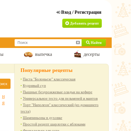
Добавить рецепт
Найти
пы
выпечка
десерты
Популярные рецепты
Паста "Болоньезе" классическая
Кудрявый суп
Пышные бездрожжевые оладьи на кефире
Н
Универсальное тесто для пельменей и мантов
Я
Торт "Наполеон" классический (из домашнего
теста)
Шампиньоны в духовке
Простой рецепт шарлотки с яблоками
Фрикадельки для супа