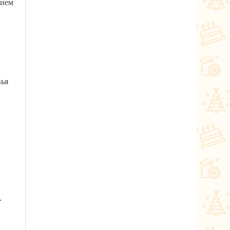
нием
вья
.