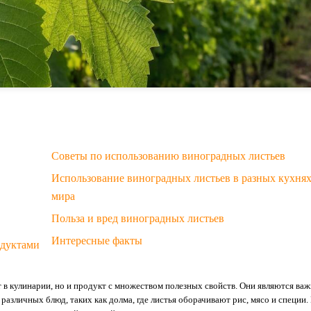
Советы по использованию виноградных листьев
Использование виноградных листьев в разных кухня
мира
Польза и вред виноградных листьев
Интересные факты
одуктами
 в кулинарии, но и продукт с множеством полезных свойств. Они являются ва
азличных блюд, таких как долма, где листья оборачивают рис, мясо и специи.