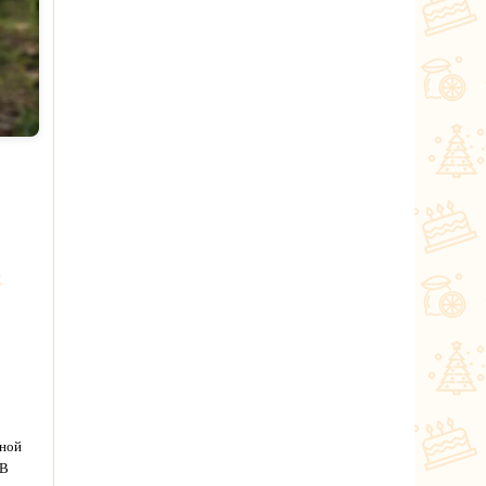
х
жной
 В