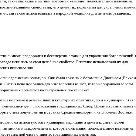
алы, такие как калий и магний, которые оказывают положительное влияние на
воспалительными свойствами, что делает их полезными для укрепления иммун
 листья также использовались в народной медицине для лечения различных
стве символа плодородия и бессмертия, а также для украшения богослужений.
града ценились за свои целебные свойства. Египтяне использовали их для
чшения пищеварения.
м винодельческой культуры. Они были связаны с богом вина Дионисом (Вакхом
. Листья использовались для изготовления венков, которые украшали головы
екоративных элементов на театральных постановках.
ться не только в религиозных и культурных практиках, но и в кулинарии. В ст
да применялись для приготовления традиционных блюд. Одним из самых извест
орые стали популярными в странах Средиземноморья и на Ближнем Востоке.
егодня они используются в кулинарии, медицине и даже в косметической
, витамины и микроэлементы, которые оказывают положительное влияние на
ь неотъемлемой частью многих традиционных рецептов.