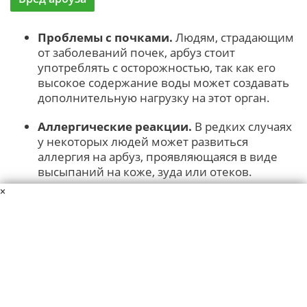
Проблемы с почками.
Людям, страдающим
от заболеваний почек, арбуз стоит
употреблять с осторожностью, так как его
высокое содержание воды может создавать
дополнительную нагрузку на этот орган.
Аллергические реакции.
В редких случаях
у некоторых людей может развиться
аллергия на арбуз, проявляющаяся в виде
высыпаний на коже, зуда или отеков.
×
Проблемы с сахаром в крови.
Арбуз
содержит сахар, что может быть проблемой
для людей с диабетом или теми, кто следит
за уровнем сахара в крови. Употребление
слишком большого количества арбуза может
привести к повышению уровня глюкозы.
Переедание.
Из-за своей водянистой