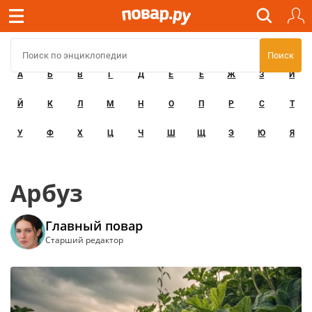
А
Б
В
Г
Д
Е
Ё
Ж
З
И
Й
К
Л
М
Н
О
П
Р
С
Т
У
Ф
Х
Ц
Ч
Ш
Щ
Э
Ю
Я
Арбуз
Главный повар
Старший редактор