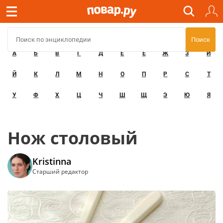
А
Б
В
Г
Д
Е
Ё
Ж
З
И
Й
К
Л
М
Н
О
П
Р
С
Т
У
Ф
Х
Ц
Ч
Ш
Щ
Э
Ю
Я
Нож столовый
Kristinna
Старший редактор