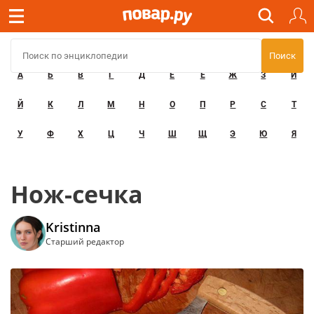
А
Б
В
Г
Д
Е
Ё
Ж
З
И
Й
К
Л
М
Н
О
П
Р
С
Т
У
Ф
Х
Ц
Ч
Ш
Щ
Э
Ю
Я
Нож-сечка
Kristinna
Старший редактор