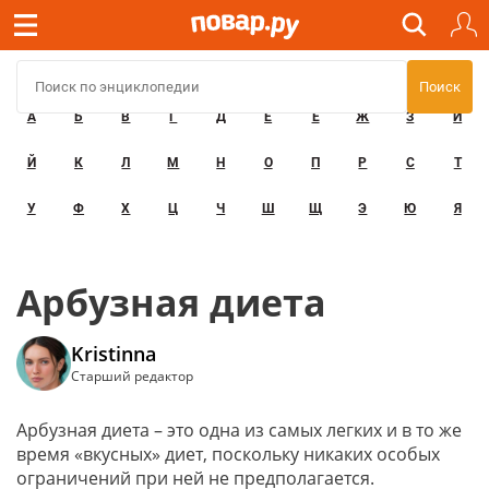
А
Б
В
Г
Д
Е
Ё
Ж
З
И
Й
К
Л
М
Н
О
П
Р
С
Т
У
Ф
Х
Ц
Ч
Ш
Щ
Э
Ю
Я
Арбузная диета
Kristinna
Старший редактор
Арбузная диета – это одна из самых легких и в то же
время «вкусных» диет, поскольку никаких особых
ограничений при ней не предполагается.