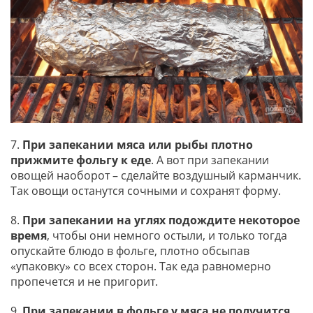
7.
При запекании мяса или рыбы плотно
прижмите фольгу к еде
. А вот при запекании
овощей наоборот – сделайте воздушный карманчик.
Так овощи останутся сочными и сохранят форму.
8.
При запекании на углях подождите некоторое
время
, чтобы они немного остыли, и только тогда
опускайте блюдо в фольге, плотно обсыпав
«упаковку» со всех сторон. Так еда равномерно
пропечется и не пригорит.
9.
При запекании в фольге у мяса не получится