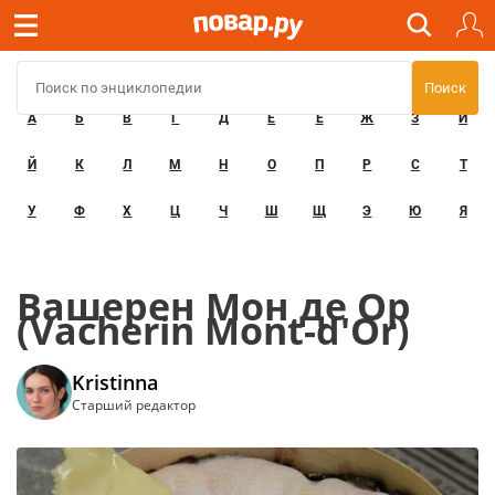
А
Б
В
Г
Д
Е
Ё
Ж
З
И
Й
К
Л
М
Н
О
П
Р
С
Т
У
Ф
Х
Ц
Ч
Ш
Щ
Э
Ю
Я
Вашерен Мон де Ор
(Vacherin Mont-d'Or)
Kristinna
Старший редактор