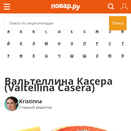
А
Б
В
Г
Д
Е
Ё
Ж
З
И
Й
К
Л
М
Н
О
П
Р
С
Т
У
Ф
Х
Ц
Ч
Ш
Щ
Э
Ю
Я
Вальтеллина Касера
(Valtellina Casera)
Kristinna
Старший редактор