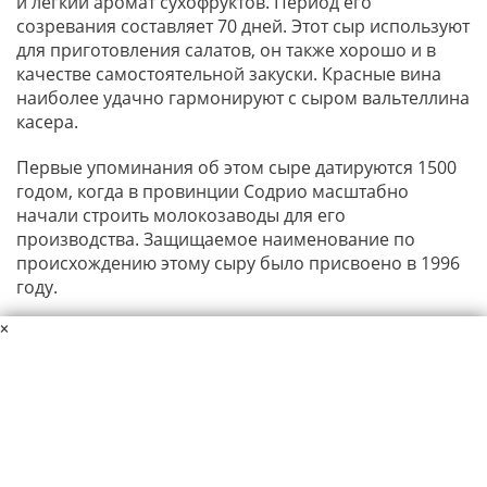
и легкий аромат сухофруктов. Период его
созревания составляет 70 дней. Этот сыр используют
для приготовления салатов, он также хорошо и в
качестве самостоятельной закуски. Красные вина
наиболее удачно гармонируют с сыром вальтеллина
касера.
Первые упоминания об этом сыре датируются 1500
годом, когда в провинции Содрио масштабно
начали строить молокозаводы для его
производства. Защищаемое наименование по
происхождению этому сыру было присвоено в 1996
году.
×
Данный материал защищен авторскими правами. Копирование
материалов сайта разрешается только при указании ссылки на
источник.
Пользовательское соглашение
Политика конфиденциальности