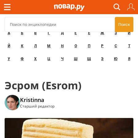
А
Б
В
Г
Д
Е
Ё
Ж
З
И
Й
К
Л
М
Н
О
П
Р
С
Т
У
Ф
Х
Ц
Ч
Ш
Щ
Э
Ю
Я
Эсром (Esrom)
Kristinna
Старший редактор