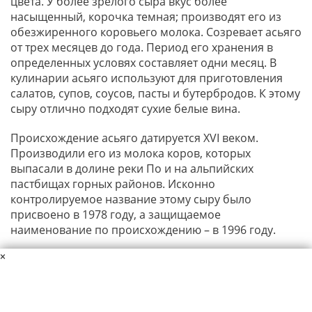
цвета. У более зрелого сыра вкус более
насыщенный, корочка темная; производят его из
обезжиренного коровьего молока. Созревает асьяго
от трех месяцев до года. Период его хранения в
определенных условях составляет одни месяц. В
кулинарии асьяго используют для приготовления
салатов, супов, соусов, пасты и бутербродов. К этому
сыру отлично подходят сухие белые вина.
Происхождение асьяго датируется XVI веком.
Производили его из молока коров, которых
выпасали в долине реки По и на альпийских
пастбищах горных районов. Исконно
контролируемое название этому сыру было
присвоено в 1978 году, а защищаемое
наименование по происхождению – в 1996 году.
×
Данный материал защищен авторскими правами. Копирование
материалов сайта разрешается только при указании ссылки на
источник.