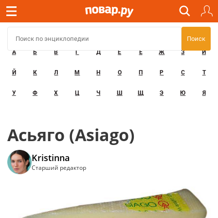
А
Б
В
Г
Д
Е
Ё
Ж
З
И
Й
К
Л
М
Н
О
П
Р
С
Т
У
Ф
Х
Ц
Ч
Ш
Щ
Э
Ю
Я
Асьяго (Asiago)
Kristinna
Старший редактор