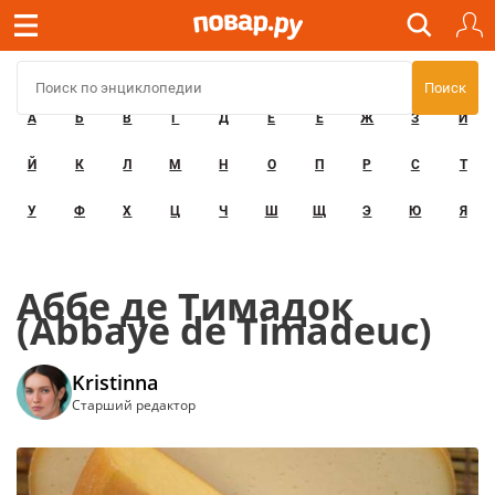
А
Б
В
Г
Д
Е
Ё
Ж
З
И
Й
К
Л
М
Н
О
П
Р
С
Т
У
Ф
Х
Ц
Ч
Ш
Щ
Э
Ю
Я
Аббе де Тимадок
(Abbaye de Timadeuc)
Kristinna
Старший редактор