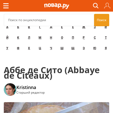
А
Б
В
Г
Д
Е
Ё
Ж
З
И
Й
К
Л
М
Н
О
П
Р
С
Т
У
Ф
Х
Ц
Ч
Ш
Щ
Э
Ю
Я
Аббе де Сито (Abbaye
de Citeaux)
Kristinna
Старший редактор