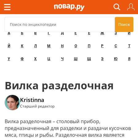
А
Б
В
Г
Д
Е
Ё
Ж
З
И
Й
К
Л
М
Н
О
П
Р
С
Т
У
Ф
Х
Ц
Ч
Ш
Щ
Э
Ю
Я
Вилка разделочная
Kristinna
Старший редактор
Вилка разделочная – столовый прибор,
предназначенный для разделки и раздачи кусочков
мяса, птицы и рыбы. Разделочная вилка является