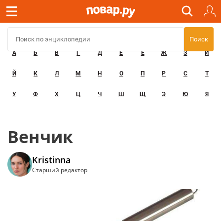
А
Б
В
Г
Д
Е
Ё
Ж
З
И
Й
К
Л
М
Н
О
П
Р
С
Т
У
Ф
Х
Ц
Ч
Ш
Щ
Э
Ю
Я
Венчик
Kristinna
Старший редактор