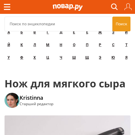
А
Б
В
Г
Д
Е
Ё
Ж
З
И
Й
К
Л
М
Н
О
П
Р
С
Т
У
Ф
Х
Ц
Ч
Ш
Щ
Э
Ю
Я
Нож для мягкого сыра
Kristinna
Старший редактор