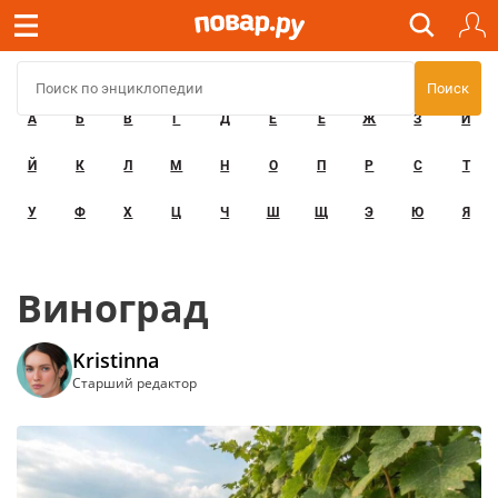
А
Б
В
Г
Д
Е
Ё
Ж
З
И
Й
К
Л
М
Н
О
П
Р
С
Т
У
Ф
Х
Ц
Ч
Ш
Щ
Э
Ю
Я
Виноград
Kristinna
Старший редактор