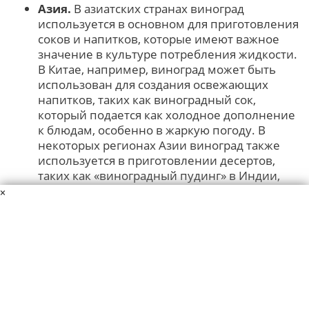
Азия.
В азиатских странах виноград
используется в основном для приготовления
соков и напитков, которые имеют важное
значение в культуре потребления жидкости.
В Китае, например, виноград может быть
использован для создания освежающих
напитков, таких как виноградный сок,
который подается как холодное дополнение
к блюдам, особенно в жаркую погоду. В
некоторых регионах Азии виноград также
используется в приготовлении десертов,
таких как «виноградный пудинг» в Индии,
где его сочность сочетается с кремовой
×
текстурой.
Северная Америка.
В США виноград
используется в самых разнообразных
формах. Помимо популярности виноделия,
где виноград является основой для
производства знаменитых американских