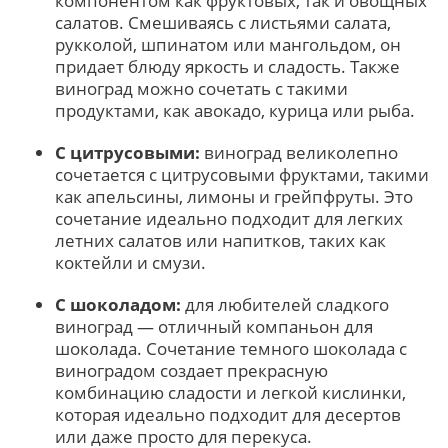
компонентом как фруктовых, так и овощных
салатов. Смешиваясь с листьями салата,
рукколой, шпинатом или мангольдом, он
придает блюду яркость и сладость. Также
виноград можно сочетать с такими
продуктами, как авокадо, курица или рыба.
С цитрусовыми:
виноград великолепно
сочетается с цитрусовыми фруктами, такими
как апельсины, лимоны и грейпфруты. Это
сочетание идеально подходит для легких
летних салатов или напитков, таких как
коктейли и смузи.
С шоколадом:
для любителей сладкого
виноград — отличный компаньон для
шоколада. Сочетание темного шоколада с
виноградом создает прекрасную
комбинацию сладости и легкой кислинки,
которая идеально подходит для десертов
или даже просто для перекуса.