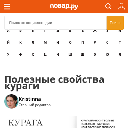
А
Б
В
Г
Д
Е
Ё
Ж
З
И
Й
К
Л
М
Н
О
П
Р
С
Т
У
Ф
Х
Ц
Ч
Ш
Щ
Э
Ю
Я
Полезные свойства
кураги
Kristinna
Старший редактор