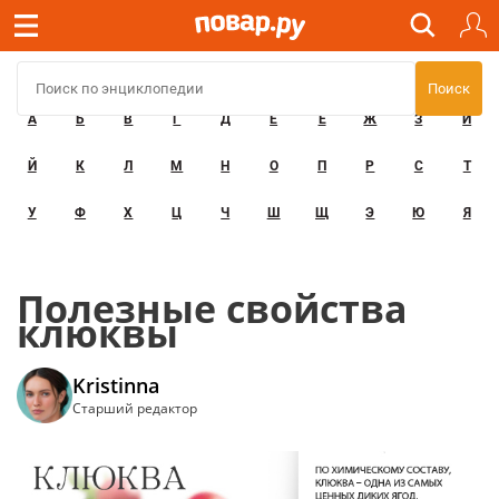
А
Б
В
Г
Д
Е
Ё
Ж
З
И
Й
К
Л
М
Н
О
П
Р
С
Т
У
Ф
Х
Ц
Ч
Ш
Щ
Э
Ю
Я
Полезные свойства
клюквы
Kristinna
Старший редактор