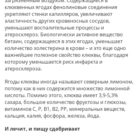
загрязненным воздухом. Содержащиеся в
клюквенных ягодах фенолиновые соединения
укрепляют стенки капилляров, увеличивают
эластичность других кровеносных сосудов,
уменьшают воспалительные процессы и
атеросклероз. Биологически активное вещество
бетаин, содержащееся в этих ягодах, уменьшает
количество холестерина в крови – и это еще одно
важнейшее полезное свойство клюквы, благодаря
которому уменьшается риск инфаркта и
атеросклероза.
Ягоды клюквы иногда называют северным лимоном,
потому как в них содержится множество лимонной
кислоты. Помимо этого, клюква имеет 3,9-5,3%
сахара, большое количество фруктозы и глюкозы,
витаминов С, Р, В1, В2, РР, минеральных веществ,
кальция, калия, фосфора, железа, йода.
И лечит, и пищу сдабривает