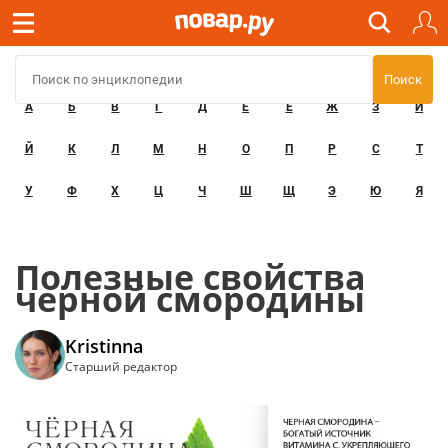
А
Б
В
Г
Д
Е
Ё
Ж
З
И
Й
К
Л
М
Н
О
П
Р
С
Т
У
Ф
Х
Ц
Ч
Ш
Щ
Э
Ю
Я
Полезные свойства
черной смородины
Kristinna
Старший редактор