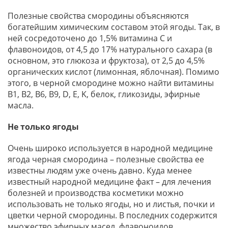
Полезные свойства смородины объясняются
богатейшим химическим составом этой ягоды. Так, в
ней сосредоточено до 1,5% витамина С и
флавоноидов, от 4,5 до 17% натурального сахара (в
основном, это глюкоза и фруктоза), от 2,5 до 4,5%
органических кислот (лимонная, яблочная). Помимо
этого, в черной смородине можно найти витамины
В1, В2, В6, В9, D, E, K, белок, гликозиды, эфирные
масла.
Не только ягоды
Очень широко используется в народной медицине
ягода черная смородина – полезные свойства ее
известны людям уже очень давно. Куда менее
известный народной медицине факт – для лечения
болезней и производства косметики можно
использовать не только ягоды, но и листья, почки и
цветки черной смородины. В последних содержится
множество эфирных масел, флавоноидов,