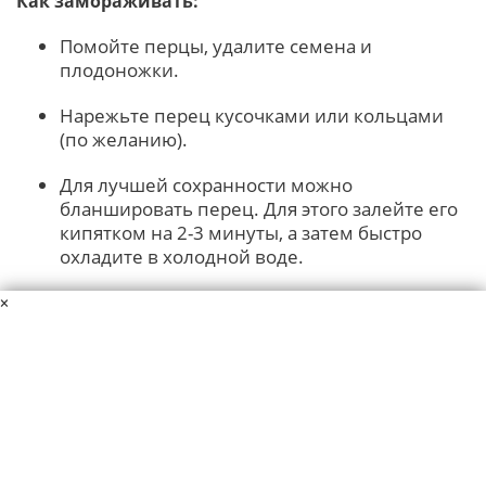
Как замораживать:
Помойте перцы, удалите семена и
плодоножки.
Нарежьте перец кусочками или кольцами
(по желанию).
Для лучшей сохранности можно
бланшировать перец. Для этого залейте его
кипятком на 2-3 минуты, а затем быстро
охладите в холодной воде.
Обсушите перцы и разложите на подносах в
×
один слой, отправив в морозильник на
несколько часов, чтобы они не прилипали
друг к другу.
После того как перец замерзнет, переложите
его в пакеты для заморозки или контейнеры.
Так он займет меньше места.