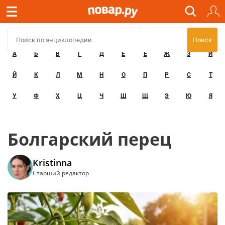
А
Б
В
Г
Д
Е
Ё
Ж
З
И
Й
К
Л
М
Н
О
П
Р
С
Т
У
Ф
Х
Ц
Ч
Ш
Щ
Э
Ю
Я
Болгарский перец
Kristinna
Старший редактор