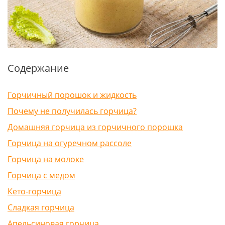
Содержание
Горчичный порошок и жидкость
Почему не получилась горчица?
Домашняя горчица из горчичного порошка
Горчица на огуречном рассоле
Горчица на молоке
Горчица с медом
Кето-горчица
Сладкая горчица
Апельсиновая горчица