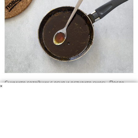
Снимите сотейник с огня и остудите смесь. После
×
добавьте горчицу, перемешайте и можно сразу
подавать к столу.
Готовьте домашнюю горчицу и наслаждайтесь
натуральным чистым вкусом. А на нашем сайте
вы найдете много рецептов маринадов, соусом,
основных блюд и салатов с использованием
горчицы. Так что заглядывайте за идеями для