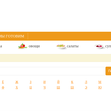
МЫ ГОТОВИМ
ца
овощи
салаты
су
Ё
Ж
З
И
Й
К
Л
М
Ф
Х
Ц
Ч
Ш
Щ
Э
Ю