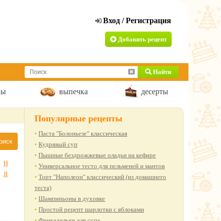
Добавить рецепт
Найти
пы
выпечка
десерты
Популярные рецепты
Паста "Болоньезе" классическая
Кудрявый суп
Пышные бездрожжевые оладьи на кефире
Н
Универсальное тесто для пельменей и мантов
Я
Торт "Наполеон" классический (из домашнего
теста)
Шампиньоны в духовке
Простой рецепт шарлотки с яблоками
Фрикадельки для супа