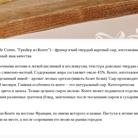
e de Comtе, "Грюйер из Конте") – французский твердый вареный сыр, изготавли
ный знак качества.
чными нотами и легкой кислинкой в послевкусии, текстура довольно твердая 
р сливочно-желтый. Содержание жира составляет около 45%. Конте, изготовле
сделанный зимой – аромат лесных орехов (мякоть более белая). Сыр производит
9 месяцев. Главная особенность конте – это натуральный сыр. Категорически
 цвета и запаха. Только цельное сырое молоко. Конте может подаваться отдель
ния различных гратенов (блюд, запеченных после посыпания сыром и сухарями
нш-Конте на востоке Франции, по имени которого и назван. Пастухи в летние м
на месте, а после созревания его везли на рынки городов.