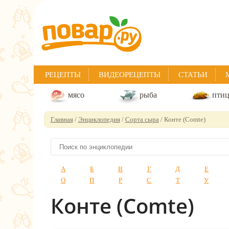
РЕЦЕПТЫ
ВИДЕОРЕЦЕПТЫ
СТАТЬИ
мясо
рыба
пти
Главная
/
Энциклопедия
/
Сорта сыра
/ Конте (Comte)
А
Б
В
Г
Д
Е
О
П
Р
С
Т
У
Конте (Comte)