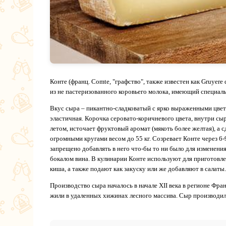
Конте (франц. Comte, "графство", также известен как Gruyеr
из не пастеризованного коровьего молока, имеющий специаль
Вкус сыра – пикантно-сладковатый с ярко выраженными цвето
эластичная. Корочка серовато-коричневого цвета, внутри сы
летом, источает фруктовый аромат (мякоть более желтая), а 
огромными кругами весом до 55 кг. Созревает Конте через 6-
запрещено добавлять в него что-бы то ни было для изменения
бокалом вина. В кулинарии Конте используют для приготовле
киша, а также подают как закуску или же добавляют в салаты.
Производство сыра началось в начале XII века в регионе Фра
жили в удаленных хижинах лесного массива. Сыр производили 