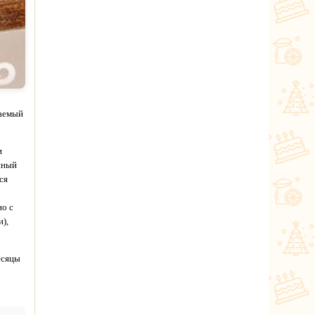
ваемый
и
нный
ся
но с
),
есяцы